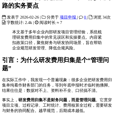
路的实务要点
发表于
2026-02-26
|
分类于
项目申报
|
0
|
浏览
34
次
字数统计:
2.4k
|
阅读时长 ≈
7
本文基于多年企业内部研发项目管理经验，系统梳
理研发费用归集中的常见误区和实操要点。内容紧
扣政策口径，聚焦财务与研发协同场景，旨在帮助
企业规范研发管理、降低合规风险。
引言：为什么研发费用归集是个“管理问
题”
在实际工作中，我发现一个普遍现象：很多企业把研发费用归
集单纯看作财务部门的任务，等到年底申报时才临时抱佛脚。
结果往往是：数据对不上、资料补不全、口径搞不清。
事实上，
研发费用归集不是财务问题，而是管理问题
。它贯穿
项目立项、过程记录、工时统计、费用核算全过程，需要研发
与财务的协同配合。越早规范，后期成本越低。