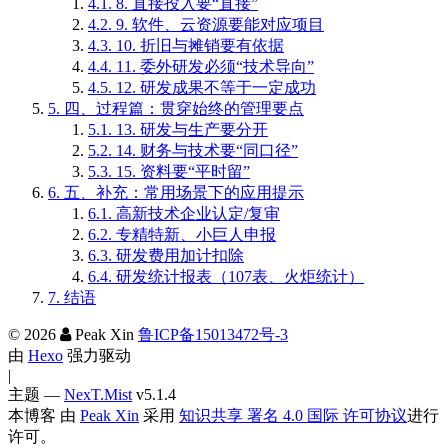
4.1.
8. 直接投入要“直接”
4.2.
9. 软件、云资源要能对应项目
4.3.
10. 折旧与摊销要有依据
4.4.
11. 委外研发必须“技术导向”
4.5.
12. 研发成果不等于一定成功
5.
四、过程篇：贯穿始终的管理要点
5.1.
13. 研发与生产要分开
5.2.
14. 财务与技术要“同口径”
5.3.
15. 资料要“平时留”
6.
五、补充：常用场景下的应用提示
6.1.
高新技术企业认定/复审
6.2.
专精特新、小巨人申报
6.3.
研发费用加计扣除
6.4.
研发统计报表（107表、火炬统计）
7.
结语
©
2026
Peak Xin
鲁ICP备15013472号-3
由
Hexo
强力驱动
|
主题 —
NexT.Mist
v5.1.4
本博客
由
Peak Xin
采用
知识共享 署名 4.0 国际 许可协议
进行
许可。