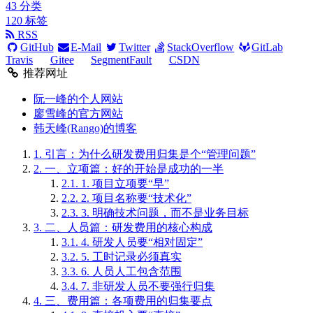
43
分类
120
标签
RSS
GitHub
E-Mail
Twitter
StackOverflow
GitLab
Travis
Gitee
SegmentFault
CSDN
推荐网址
阮一峰的个人网站
廖雪峰的官方网站
韩天峰(Rango)的博客
1.
引言：为什么研发费用归集是个“管理问题”
2.
一、立项篇：好的开始是成功的一半
2.1.
1. 项目立项要“早”
2.2.
2. 项目名称要“技术化”
2.3.
3. 明确技术问题，而不是业务目标
3.
二、人员篇：研发费用的核心构成
3.1.
4. 研发人员要“相对固定”
3.2.
5. 工时记录必须真实
3.3.
6. 人员人工包含范围
3.4.
7. 非研发人员不要强行归集
4.
三、费用篇：各项费用的归集要点