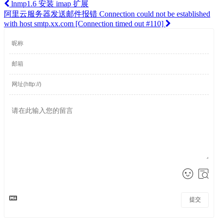
lnmp1.6 安装 imap 扩展
阿里云服务器发送邮件报错 Connection could not be established
with host smtp.xx.com [Connection timed out #110]
提交