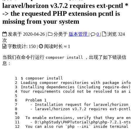
laravel/horizon v3.7.2 requires ext-pcntl *
-> the requested PHP extension pcntl is
missing from your system
发表于
2020-04-26
|
分类于
版本管理
|
0
|
浏览
324
次
字数统计:
150
|
阅读时长 ≈
1
当我们在命令行运行
，出现了如下错误信
composer install
息：
1
$ composer install
2
Loading composer repositories with package info
3
Installing dependencies (including require-dev)
4
Your requirements could not be resolved to an i
5
6
  Problem 1
7
    - Installation request 
for
 laravel/horizon 
8
    - laravel/horizon v3.7.2 requires ext-pcntl
9
10
  To 
enable
 extensions, verify that they are en
11
    - D:\phpStudy\PHPTutorial\php\php-7.2.1-nts
12
  You can also run `php --ini` inside terminal 