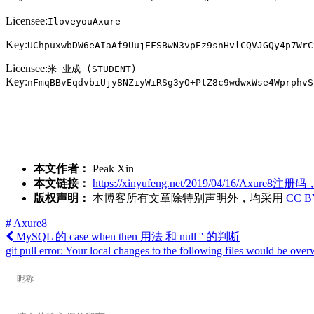
Licensee:
IloveyouAxure
Key:
UChpuxwbDW6eAIaAf9UujEFSBwN3vpEz9snHvlCQVJGQy4p7WrC
Licensee:
米 业成 (STUDENT)
Key:
nFmqBBvEqdvbiUjy8NZiyWiRSg3yO+PtZ8c9wdwxWse4WprphvS
本文作者：
Peak Xin
本文链接：
https://xinyufeng.net/2019/04/16/Axure
版权声明：
本博客所有文章除特别声明外，均采用
CC B
# Axure8
MySQL 的 case when then 用法 和 null '' 的判断
git pull error: Your local changes to the following files would be ove