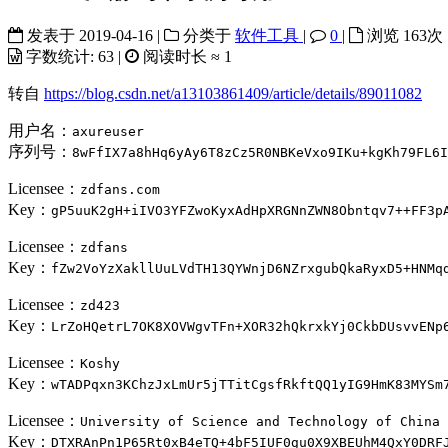
发表于
2019-04-16
|
分类于
软件工具
|
0
|
浏览
163
次
字数统计:
63
|
阅读时长 ≈
1
转自
https://blog.csdn.net/a13103861409/article/details/89011082
用户名：
axureuser
序列号：
8wFfIX7a8hHq6yAy6T8zCz5R0NBKeVxo9IKu+kgKh79FL6I
Licensee：
zdfans.com
Key：
gP5uuK2gH+iIVO3YFZwoKyxAdHpXRGNnZWN8Obntqv7++FF3p
Licensee：
zdfans
Key：
fZw2VoYzXakllUuLVdTH13QYWnjD6NZrxgubQkaRyxD5+HNMq
Licensee：
zd423
Key：
LrZoHQetrL7OK8XOVWgvTFn+XOR32hQkrxkYj0CkbDUsvvENp
Licensee：
Koshy
Key：
wTADPqxn3KChzJxLmUr5jTTitCgsfRkftQQ1yIG9HmK83MYSm
Licensee：
University of Science and Technology of China 
Key：
DTXRAnPn1P65Rt0xB4eTQ+4bF5IUF0gu0X9XBEUhM4QxY0DRF