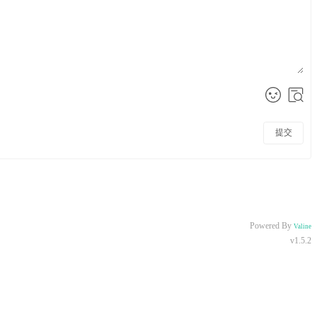
提交
Powered By
Valine
v1.5.2