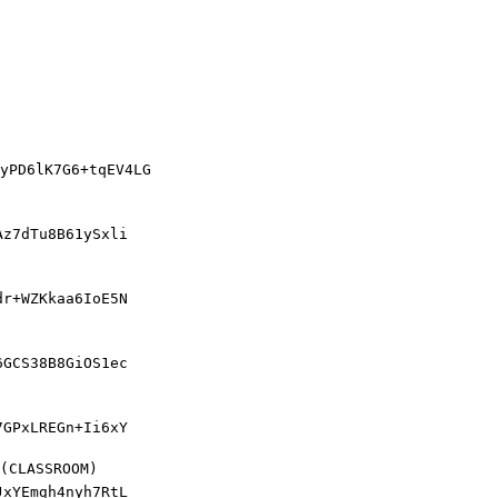
yPD6lK7G6+tqEV4LG
Az7dTu8B61ySxli
dr+WZKkaa6IoE5N
6GCS38B8GiOS1ec
7GPxLREGn+Ii6xY
(CLASSROOM)
JxYEmgh4nyh7RtL